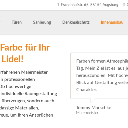
Eschenhofstr. 65, 86154 Augsburg
r
Türen
Sanierung
Denkmalschutz
Innenausbau
ächenfenster
rtüren
rsanierung
Reparatur & Service
Balkon-/Terrassentüren
Balkon und Terrasse
Holzbalkendecken und Böden
Farbe für Ihr
Böden
Lidel!
Trockenbau
Farben formen Atmosphäre
Die5 - Der Han
Tag. Mein Ziel ist es, au
erfahrenen Malermeister
herauszuholen. Mit hoc
Dachgeschossa
an professionellen
Blick auf Gestaltung verle
 Ob hochwertige
Charakter.
individuelle Raumgestaltung
sch überzeugen, sondern auch
Tommy Marschke
klassige Materialien,
Malermeister
treue, um Ihren Ansprüchen