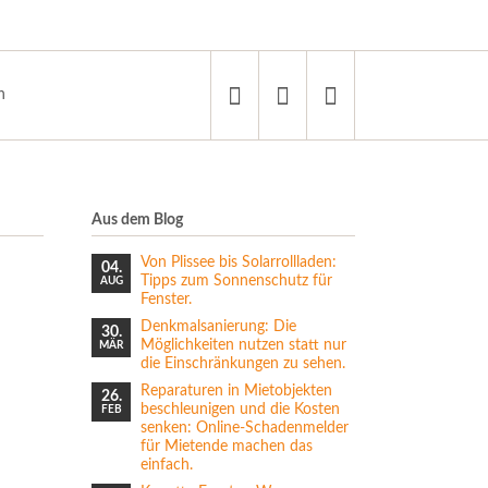
n
Aus dem Blog
Von Plissee bis Solarrollladen:
04.
Tipps zum Sonnenschutz für
AUG
Fenster.
Denkmalsanierung: Die
30.
Möglichkeiten nutzen statt nur
MÄR
die Einschränkungen zu sehen.
Reparaturen in Mietobjekten
26.
beschleunigen und die Kosten
FEB
senken: Online-Schadenmelder
für Mietende machen das
einfach.