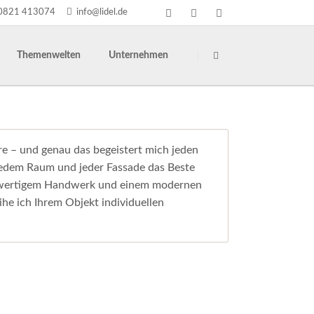
0821 413074
info@lidel.de
Navigation
überspringen
Themenwelten
Unternehmen
NEU: K-Line Aluminiumfenster
Treppensanierung
Einbruchschutz
Über uns
Schallschutz
Blog
Insektenschutz
Referenzen
 – und genau das begeistert mich jeden
dwerkerpool
Staatliche Förderung
Team
s jedem Raum und jeder Fassade das Beste
hwertigem Handwerk und einem modernen
usbau
Garten und Terrasse
Beratungszentrum
ihe ich Ihrem Objekt individuellen
Hagelschaden/Sturmschaden-Service
Stellenangebote