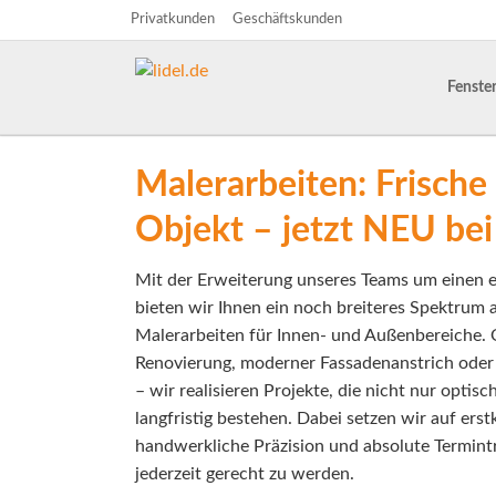
Privatkunden
Geschäftskunden
HEN
Fenste
Fassadenfenster
Haustüren
Altbau - und Kernsanierung
Fenster
Dachfl
Zimme
Fenste
Türen
Malerarbeiten: Frische 
Objekt – jetzt NEU bei 
Mit der Erweiterung unseres Teams um einen 
bieten wir Ihnen ein noch breiteres Spektrum 
Malerarbeiten für Innen- und Außenbereiche.
Renovierung, moderner Fassadenanstrich oder 
– wir realisieren Projekte, die nicht nur opti
langfristig bestehen. Dabei setzen wir auf erst
handwerkliche Präzision und absolute Termin
jederzeit gerecht zu werden.