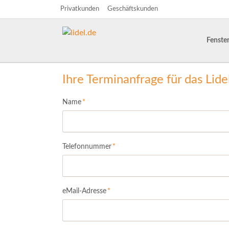
Privatkunden
Geschäftskunden
HEN
Fenste
Fassadenfenster
Haustüren
Altbau - und Kernsanierung
Fenster
Dachfl
Zimme
Fenste
Türen
Ihre Terminanfrage für das Li
Pflichtfeld
Name
*
Pflichtfeld
Telefonnummer
*
Pflichtfeld
eMail-Adresse
*