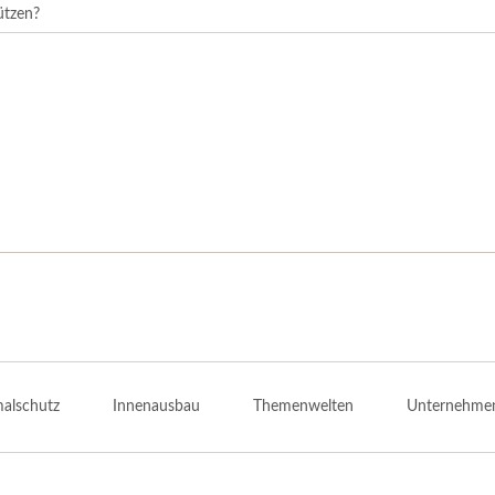
ützen?
alschutz
Innenausbau
Themenwelten
Unternehme