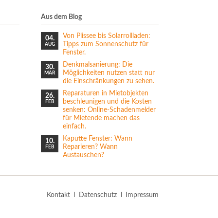
Aus dem Blog
Von Plissee bis Solarrollladen:
04.
Tipps zum Sonnenschutz für
AUG
Fenster.
Denkmalsanierung: Die
30.
Möglichkeiten nutzen statt nur
MÄR
die Einschränkungen zu sehen.
Reparaturen in Mietobjekten
26.
beschleunigen und die Kosten
FEB
senken: Online-Schadenmelder
für Mietende machen das
einfach.
Kaputte Fenster: Wann
10.
Reparieren? Wann
FEB
Austauschen?
Navigation
Kontakt
Datenschutz
Impressum
überspringen